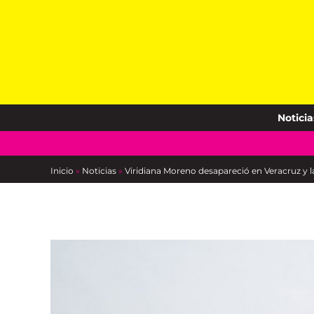
Skip
to
content
Noticia
Inicio
»
Noticias
»
Viridiana Moreno desapareció en Veracruz y la