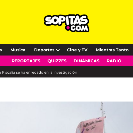
s
Musica
Deportes
Cine y TV
Mientras Tanto
Open
REPORTAJES
QUIZZES
DINÁMICAS
RADIO
dropdown
menu
 Fiscalía se ha enredado en la investigación