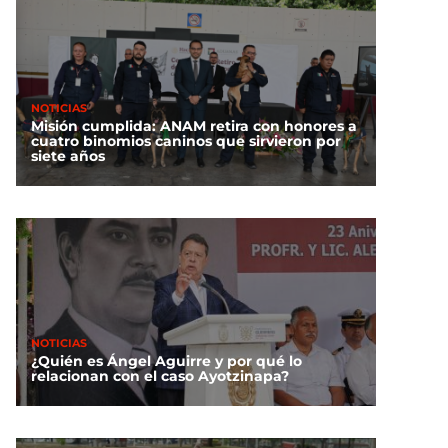
NOTICIAS
Misión cumplida: ANAM retira con honores a
cuatro binomios caninos que sirvieron por
siete años
NOTICIAS
¿Quién es Ángel Aguirre y por qué lo
relacionan con el caso Ayotzinapa?