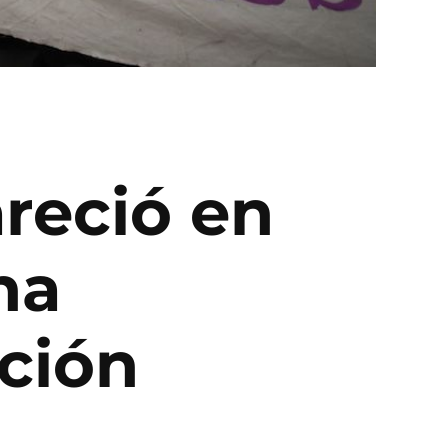
reció en
ha
ación