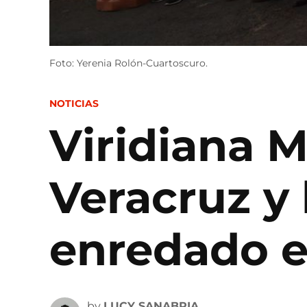
Foto: Yerenia Rolón-Cuartoscuro.
POSTED
NOTICIAS
IN
Viridiana 
Veracruz y 
enredado e
by
LUCY SANABRIA