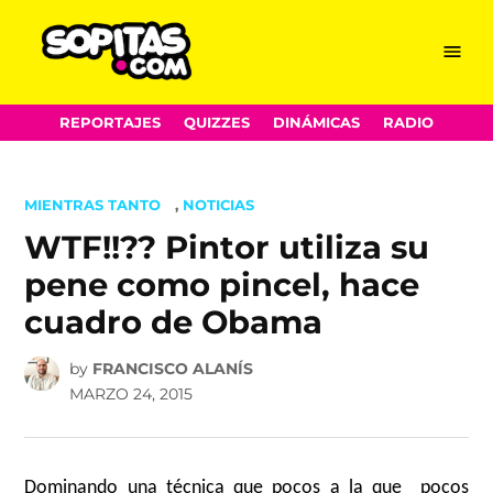
Menu
Sopitas.com
Skip
REPORTAJES
QUIZZES
DINÁMICAS
RADIO
to
content
POSTED
MIENTRAS TANTO
,
NOTICIAS
IN
WTF!!?? Pintor utiliza su
pene como pincel, hace
cuadro de Obama
by
FRANCISCO ALANÍS
MARZO 24, 2015
Dominando una técnica que pocos a la que pocos