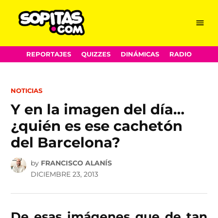
Menu
Sopitas.com
Skip
REPORTAJES
QUIZZES
DINÁMICAS
RADIO
to
content
POSTED
NOTICIAS
IN
Y en la imagen del día…
¿quién es ese cachetón
del Barcelona?
by
FRANCISCO ALANÍS
DICIEMBRE 23, 2013
De esas imágenes que de tan