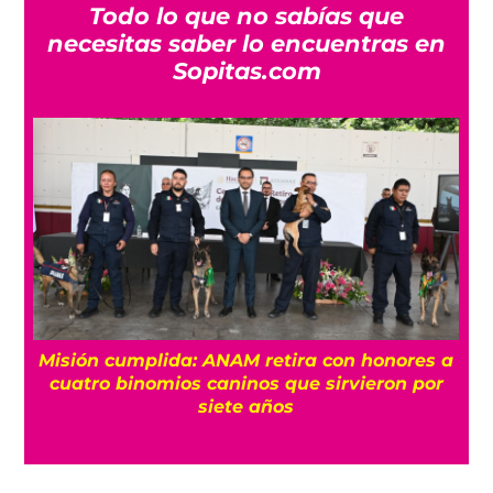
Todo lo que no sabías que
necesitas saber lo encuentras en
Sopitas.com
Misión cumplida: ANAM retira con honores a
?
cuatro binomios caninos que sirvieron por
siete años