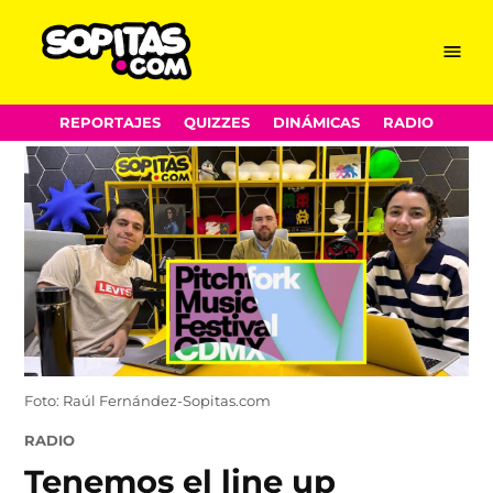
Menu
Sopitas.com
Skip
REPORTAJES
QUIZZES
DINÁMICAS
RADIO
to
content
Foto: Raúl Fernández-Sopitas.com
POSTED
RADIO
IN
Tenemos el line up