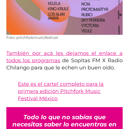
Foto: pitchforkmusicfestival
También por acá les dejamos el enlace a
todos los programas
de Sopitas FM X Radio
Chilango para que le echen un buen oído.
Este es el cartel completo para la
primera edición Pitchfork Music
Festival México
Todo lo que no sabías que
necesitas saber lo encuentras en