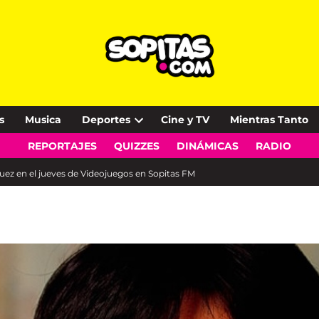
s
Musica
Deportes
Cine y TV
Mientras Tanto
Open
REPORTAJES
QUIZZES
DINÁMICAS
RADIO
dropdown
menu
z en el jueves de Videojuegos en Sopitas FM