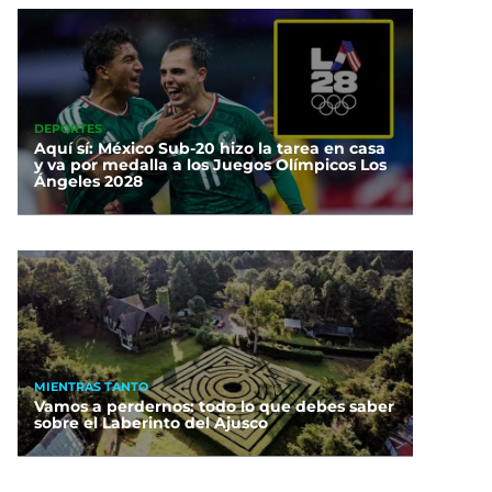
DEPORTES
Aquí sí: México Sub-20 hizo la tarea en casa
y va por medalla a los Juegos Olímpicos Los
Ángeles 2028
MIENTRAS TANTO
Vamos a perdernos: todo lo que debes saber
sobre el Laberinto del Ajusco