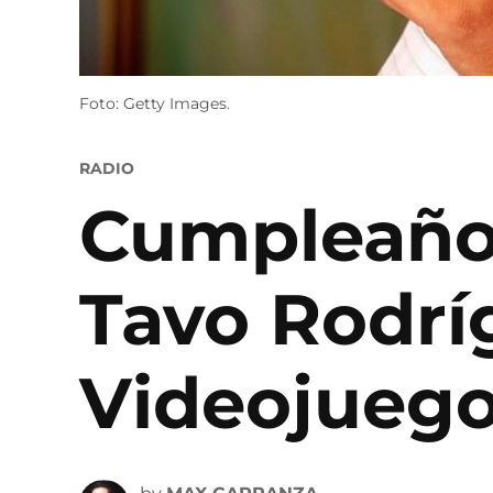
Foto: Getty Images.
POSTED
RADIO
IN
Cumpleaño
Tavo Rodrí
Videojuego