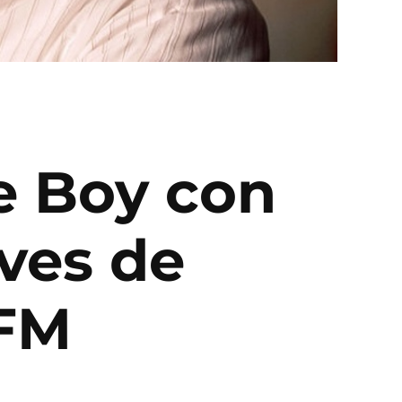
e Boy con
ves de
 FM