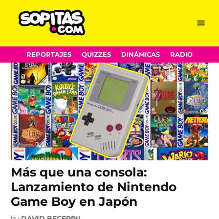
Game Boy
Skip
Menu
Sopitas.com
to
content
REPORTAJES
QUIZZES
DINÁMICAS
RADIO
Más que una consola:
Lanzamiento de Nintendo
Game Boy en Japón
by
DAVID BECERRIL