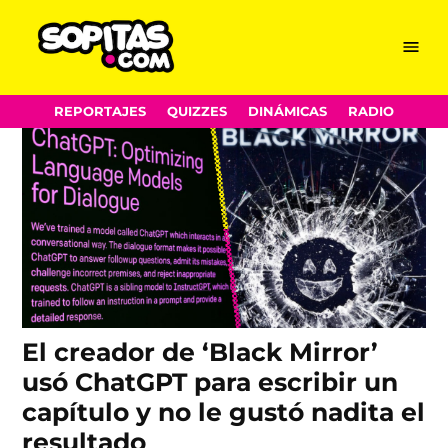
Charlie Brooker
Skip
Menu
Sopitas.com
to
content
REPORTAJES
QUIZZES
DINÁMICAS
RADIO
El creador de ‘Black Mirror’
usó ChatGPT para escribir un
capítulo y no le gustó nadita el
resultado