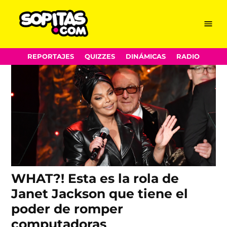
Computadoras
Skip
Menu
Sopitas.com
to
content
REPORTAJES
QUIZZES
DINÁMICAS
RADIO
WHAT?! Esta es la rola de
Janet Jackson que tiene el
poder de romper
computadoras