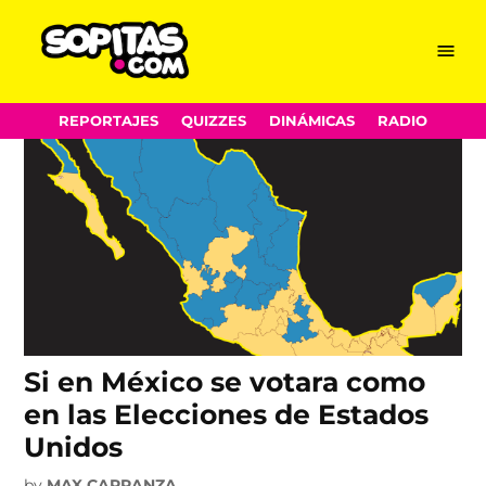
Elecciones Mexico
Skip
Menu
Sopitas.com
to
content
REPORTAJES
QUIZZES
DINÁMICAS
RADIO
Si en México se votara como
en las Elecciones de Estados
Unidos
by
MAX CARRANZA