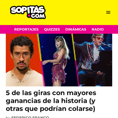
Giras
Skip
Menu
Sopitas.com
to
content
REPORTAJES
QUIZZES
DINÁMICAS
RADIO
5 de las giras con mayores
ganancias de la historia (y
otras que podrían colarse)
by
FEDERICO FRANCO