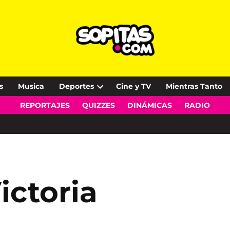
s
Musica
Deportes
Cine y TV
Mientras Tanto
Open
REPORTAJES
QUIZZES
DINÁMICAS
RADIO
dropdown
menu
ictoria