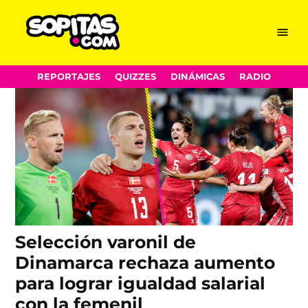
igualdad de género
Skip
Menu
Sopitas.com
to
content
REPORTAJES
QUIZZES
DINÁMICAS
RADIO
Selección varonil de
Dinamarca rechaza aumento
para lograr igualdad salarial
con la femenil