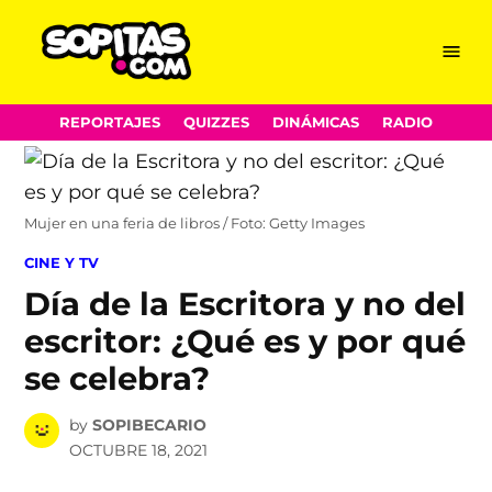
Menu
Sopitas.com
Skip
REPORTAJES
QUIZZES
DINÁMICAS
RADIO
to
content
Mujer en una feria de libros / Foto: Getty Images
POSTED
CINE Y TV
IN
Día de la Escritora y no del
escritor: ¿Qué es y por qué
se celebra?
by
SOPIBECARIO
OCTUBRE 18, 2021