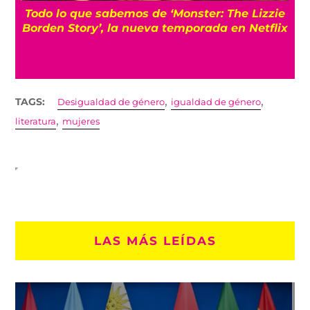
Todo lo que sabemos de ‘Monster: The Lizzie
Borden Story’, la nueva temporada en Netflix
,
,
TAGS:
Desigualdad de género
igualdad de género
,
literatura
mujeres
LAS MÁS LEÍDAS