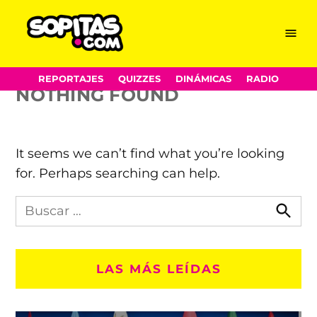
l.a.
Skip
Menu
Sopitas.com
to
content
REPORTAJES
QUIZZES
DINÁMICAS
RADIO
NOTHING FOUND
It seems we can’t find what you’re looking
for. Perhaps searching can help.
Busca
en
Busca
Sopitas.com
LAS MÁS LEÍDAS