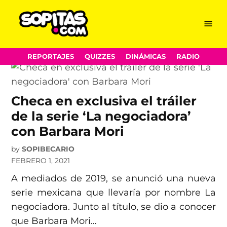
La negociadora
Skip
Menu
Sopitas.com
to
content
REPORTAJES
QUIZZES
DINÁMICAS
RADIO
Checa en exclusiva el tráiler
de la serie ‘La negociadora’
con Barbara Mori
by
SOPIBECARIO
FEBRERO 1, 2021
A mediados de 2019, se anunció una nueva
serie mexicana que llevaría por nombre La
negociadora. Junto al título, se dio a conocer
que Barbara Mori…