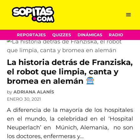
munich
Skip
Menu
Sopitas.com
to
content
REPORTAJES
QUIZZES
DINÁMICAS
RADIO
La historia detrás de Franziska,
el robot que limpia, canta y
bromea en alemán
by
ADRIANA ALANÍS
ENERO 30, 2021
A diferencia de la mayoría de los hospitales
en el mundo, la celebridad en el ‘Hospital
Neuperlach’ en Múnich, Alemania, no son
los doctores, enfermeras y…