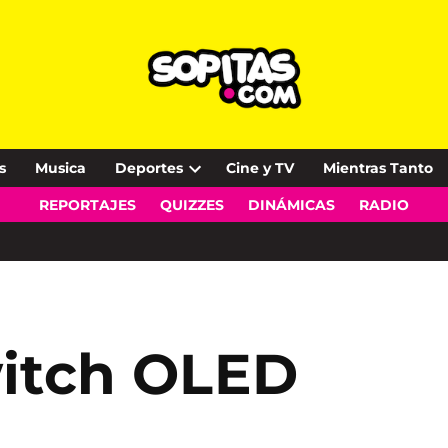
s
Musica
Deportes
Cine y TV
Mientras Tanto
Open
REPORTAJES
QUIZZES
DINÁMICAS
RADIO
dropdown
menu
witch OLED