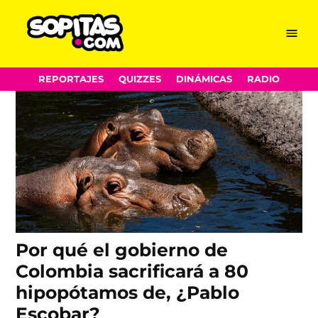
pablo escobar
Skip
Menu
Sopitas.com
to
content
REPORTAJES
QUIZZES
DINÁMICAS
RADIO
Por qué el gobierno de
Colombia sacrificará a 80
hipopótamos de, ¿Pablo
Escobar?