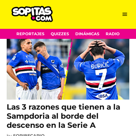
Sampdoria
Skip
Menu
Sopitas.com
to
content
REPORTAJES
QUIZZES
DINÁMICAS
RADIO
Las 3 razones que tienen a la
Sampdoria al borde del
descenso en la Serie A
by
SOPIBECARIO