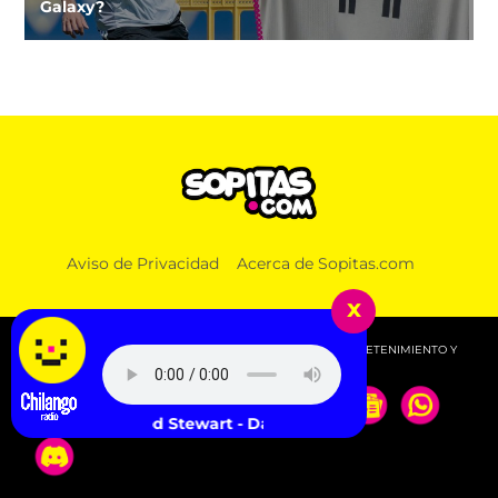
Galaxy?
Aviso de Privacidad
Acerca de Sopitas.com
x
© 2026 SOPITAS.COM - MÚSICA, NOTICIAS, DEPORTES, ENTRETENIMIENTO Y
MÁS!.
Rod Stewart - Da Ya Think I'm Sexy?