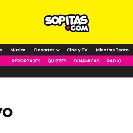
s
Musica
Deportes
Cine y TV
Mientras Tanto
Open
REPORTAJES
QUIZZES
DINÁMICAS
RADIO
dropdown
menu
yo