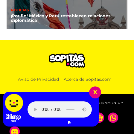
NOTICIAS
¡Por fin! México y Perú restablecen relaciones
diplomática
Aviso de Privacidad
Acerca de Sopitas.com
x
© 2026 SOPITAS.COM - MÚSICA, NOTICIAS, DEPORTES, ENTRETENIMIENTO Y
MÁS!.
Escucha Radio Chilango -