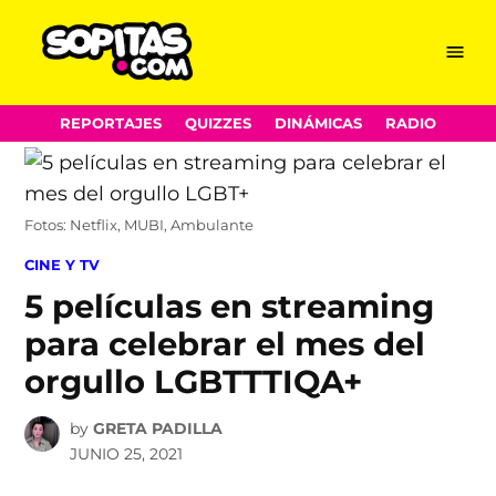
Menu
Sopitas.com
Skip
REPORTAJES
QUIZZES
DINÁMICAS
RADIO
to
content
Fotos: Netflix, MUBI, Ambulante
POSTED
CINE Y TV
IN
5 películas en streaming
para celebrar el mes del
orgullo LGBTTTIQA+
by
GRETA PADILLA
JUNIO 25, 2021