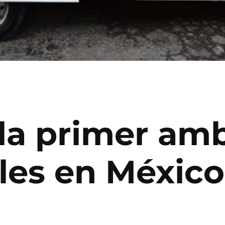
a primer amb
les en Méxic