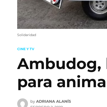
Solidaridad
POSTED
CINE Y TV
IN
Ambudog, l
para anima
by
ADRIANA ALANÍS