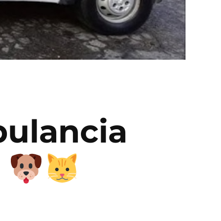
ulancia
o