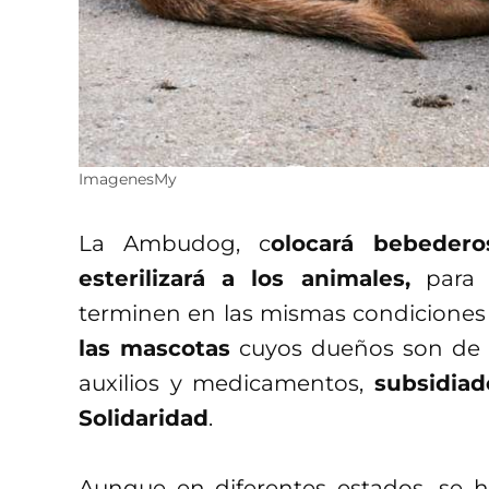
ImagenesMy
La Ambudog, c
olocará bebedero
esterilizará a los animales,
para 
terminen en las mismas condiciones
las mascotas
cuyos dueños son de e
auxilios y medicamentos,
subsidiad
Solidaridad
.
Aunque en diferentes estados, se h