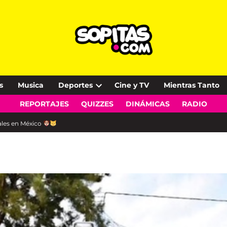
s
Musica
Deportes
Cine y TV
Mientras Tanto
Open
REPORTAJES
QUIZZES
DINÁMICAS
RADIO
dropdown
menu
les en México