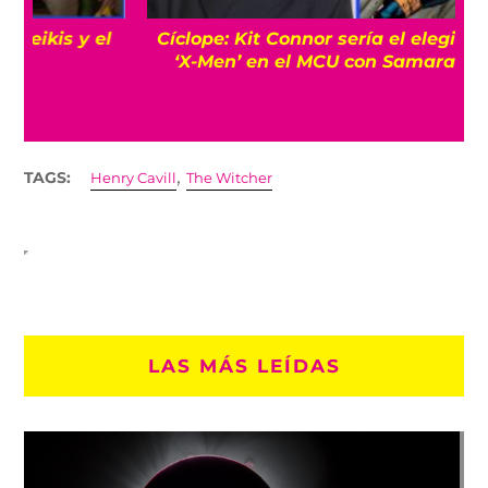
Cíclope: Kit Connor sería el elegido para los
‘X-Men’ en el MCU con Samara Weaving
,
TAGS:
Henry Cavill
The Witcher
LAS MÁS LEÍDAS