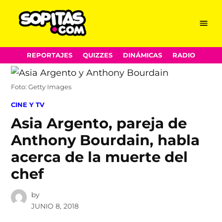
Menu
Sopitas.com
Skip
REPORTAJES
QUIZZES
DINÁMICAS
RADIO
to
content
Foto: Getty Images
POSTED
CINE Y TV
IN
Asia Argento, pareja de
Anthony Bourdain, habla
acerca de la muerte del
chef
by
JUNIO 8, 2018