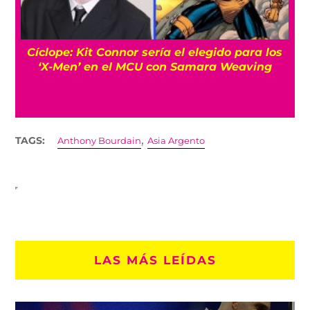
Cíclope: Kit Connor sería el elegido para los
‘X-Men’ en el MCU con Samara Weaving
,
TAGS:
Anthony Bourdain
Asia Argento
LAS MÁS LEÍDAS