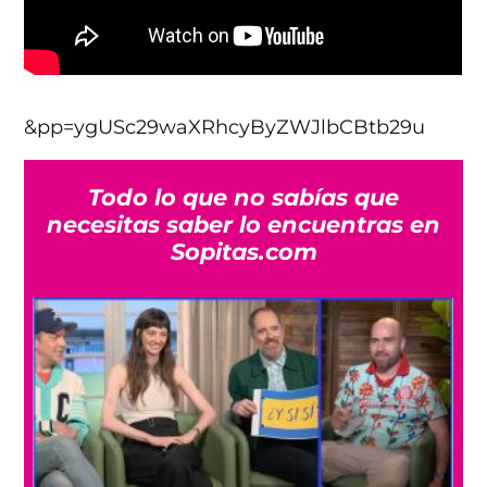
&pp=ygUSc29waXRhcyByZWJlbCBtb29u
Todo lo que no sabías que
necesitas saber lo encuentras en
Sopitas.com