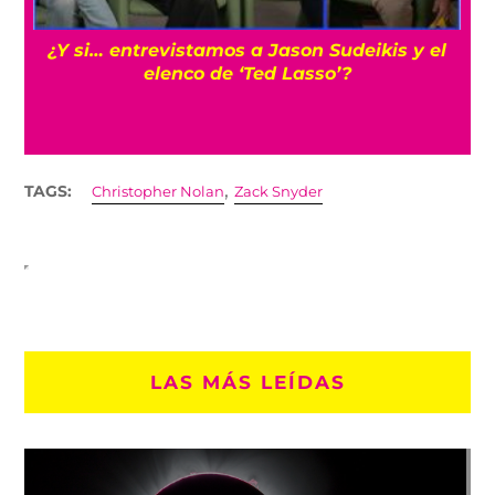
s
¿Y si… entrevistamos a Jason Sudeikis y el
elenco de ‘Ted Lasso’?
,
TAGS:
Christopher Nolan
Zack Snyder
LAS MÁS LEÍDAS