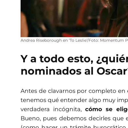
Andrea Riseborough en ‘To Leslie’/Foto: Momentum P
Y a todo esto, ¿quié
nominados al Oscar
Antes de clavarnos por completo en 
tenemos qué entender algo muy impo
verdadera incógnita,
cómo se elig
Bueno, pues debemos decirles que e
(como hacer un trámite burocrático,