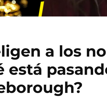
ligen a los n
é está pasand
seborough?