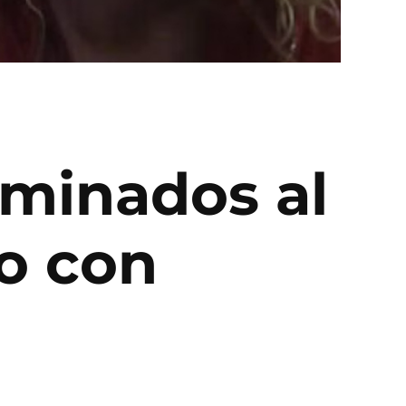
ominados al
o con