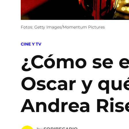
Fotos: Getty Images/Momentum Pictures
POSTED
CINE Y TV
IN
¿Cómo se e
Oscar y qu
Andrea Ri