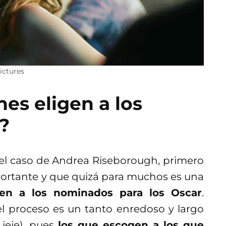
ictures
nes eligen a los
?
el caso de Andrea Riseborough, primero
rtante y que quizá para muchos es una
en a los nominados para los Oscar
.
l proceso es un tanto enredoso y largo
 jeje), pues
los que escogen a los que