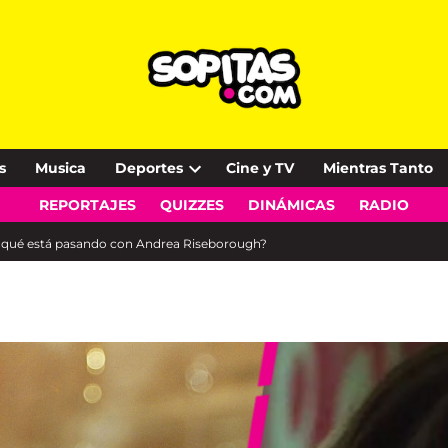
s
Musica
Deportes
Cine y TV
Mientras Tanto
Open
REPORTAJES
QUIZZES
DINÁMICAS
RADIO
dropdown
menu
y qué está pasando con Andrea Riseborough?