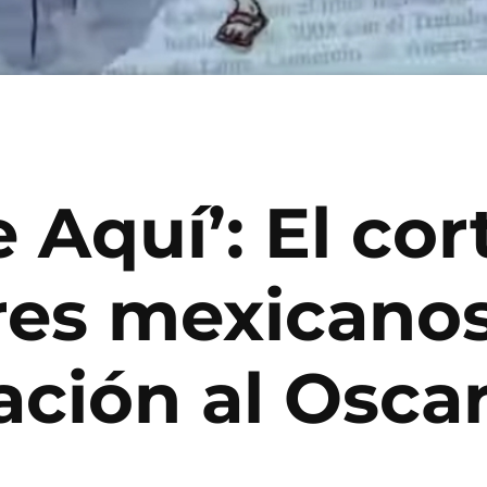
e Aquí’: El co
res mexicano
ción al Osca