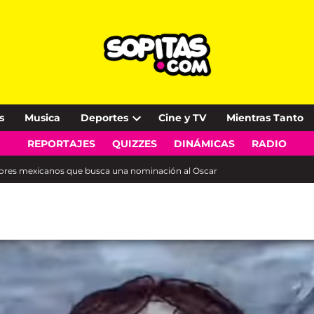
s
Musica
Deportes
Cine y TV
Mientras Tanto
Open
REPORTAJES
QUIZZES
DINÁMICAS
RADIO
dropdown
menu
fesores mexicanos que busca una nominación al Oscar