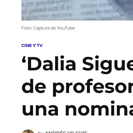
Foto: Captura de YouTube
POSTED
CINE Y TV
IN
‘Dalia Sigu
de profeso
una nomina