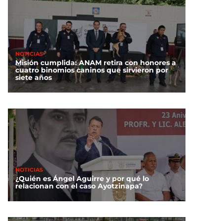
NOTICIAS
Misión cumplida: ANAM retira con honores a
cuatro binomios caninos que sirvieron por
siete años
NOTICIAS
¿Quién es Ángel Aguirre y por qué lo
relacionan con el caso Ayotzinapa?