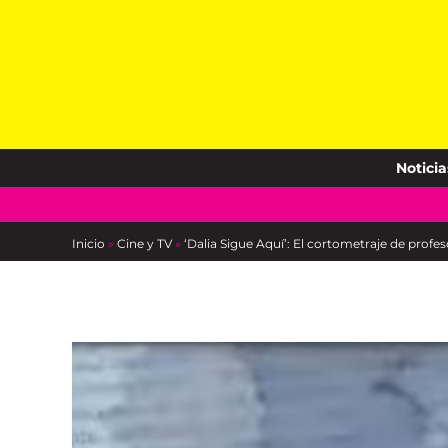
Skip
to
content
Noticia
Inicio
»
Cine y TV
»
‘Dalia Sigue Aquí’: El cortometraje de pro