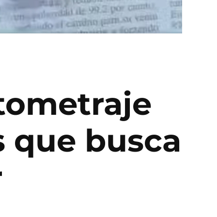
rtometraje
s que busca
r