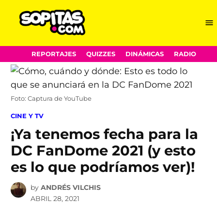
Me
Sopitas.com
Skip
REPORTAJES
QUIZZES
DINÁMICAS
RADIO
to
content
Foto: Captura de YouTube
POSTED
CINE Y TV
IN
¡Ya tenemos fecha para la
DC FanDome 2021 (y esto
es lo que podríamos ver)!
by
ANDRÉS VILCHIS
ABRIL 28, 2021