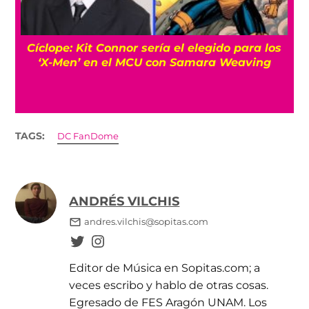
Cíclope: Kit Connor sería el elegido para los
‘X-Men’ en el MCU con Samara Weaving
TAGS:
DC FanDome
ANDRÉS VILCHIS
andres.vilchis@sopitas.com
Editor de Música en Sopitas.com; a
veces escribo y hablo de otras cosas.
Egresado de FES Aragón UNAM. Los