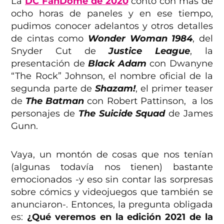
La
DC FanDome de 2020
contó con más de
ocho horas de paneles y en ese tiempo,
pudimos conocer adelantos y otros detalles
de cintas como
Wonder Woman 1984
, del
Snyder Cut de
Justice League
, la
presentación de
Black Adam
con Dwanyne
“The Rock” Johnson, el nombre oficial de la
segunda parte de
Shazam!
, el primer teaser
de
The Batman
con Robert Pattinson, a los
personajes de
The Suicide Squad
de James
Gunn.
Vaya, un montón de cosas que nos tenían
(algunas todavía nos tienen) bastante
emocionados -y eso sin contar las sorpresas
sobre cómics y videojuegos que también se
anunciaron-. Entonces, la pregunta obligada
es:
¿Qué veremos en la edición 2021 de la