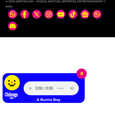
© 2026 SOPITAS.COM - MÚSICA, NOTICIAS, DEPORTES, ENTRETENIMIENTO Y
MÁS!.
x
Shakira & Burna Boy - Dai Dai