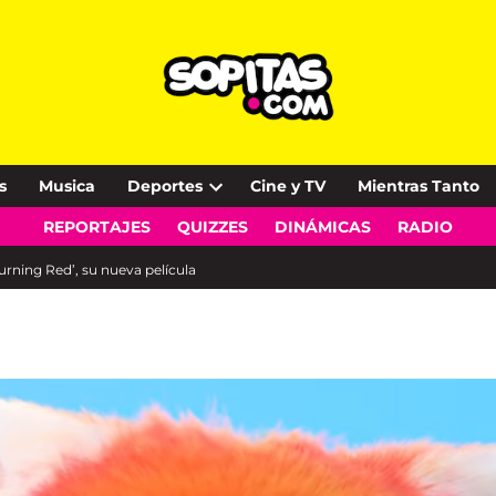
s
Musica
Deportes
Cine y TV
Mientras Tanto
Open
REPORTAJES
QUIZZES
DINÁMICAS
RADIO
dropdown
menu
Turning Red’, su nueva película