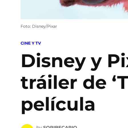
Foto: Disney/Pixar
POSTED
CINE Y TV
IN
Disney y Pi
tráiler de 
película
by
SOPIBECARIO