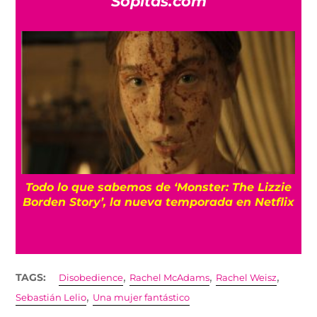
Sopitas.com
Todo lo que sabemos de ‘Monster: The Lizzie
Borden Story’, la nueva temporada en Netflix
,
,
,
TAGS:
Disobedience
Rachel McAdams
Rachel Weisz
,
Sebastián Lelio
Una mujer fantástico