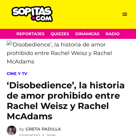
Menu
Sopitas.com
Skip
REPORTAJES
QUIZZES
DINÁMICAS
RADIO
to
content
POSTED
CINE Y TV
IN
‘Disobedience’, la historia
de amor prohibido entre
Rachel Weisz y Rachel
McAdams
by
GRETA PADILLA
FEBRERO 2, 2018