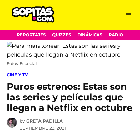
Menu
Sopitas.com
Skip
REPORTAJES
QUIZZES
DINÁMICAS
RADIO
to
content
Fotos: Especial
POSTED
CINE Y TV
IN
Puros estrenos: Estas son
las series y películas que
llegan a Netflix en octubre
by
GRETA PADILLA
SEPTIEMBRE 22, 2021