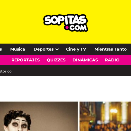
s
Musica
Deportes
Cine y TV
Mientras Tanto
Open
REPORTAJES
QUIZZES
DINÁMICAS
RADIO
dropdown
menu
stórico