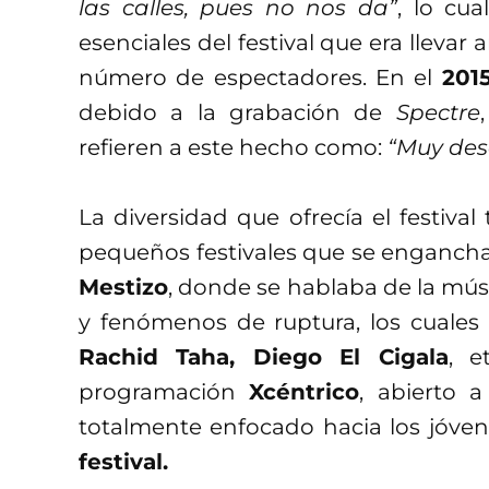
las calles, pues no nos da”
, lo cua
esenciales del festival que era llevar 
número de espectadores. En el
201
debido a la grabación de
Spectre
refieren a este hecho como:
“Muy desa
La diversidad que ofrecía el festiva
pequeños festivales que se enganc
Mestizo
, donde se hablaba de la músi
y fenómenos de ruptura, los cuale
Rachid Taha, Diego El Cigala
, e
programación
Xcéntrico
, abierto 
totalmente enfocado hacia los jóven
festival.