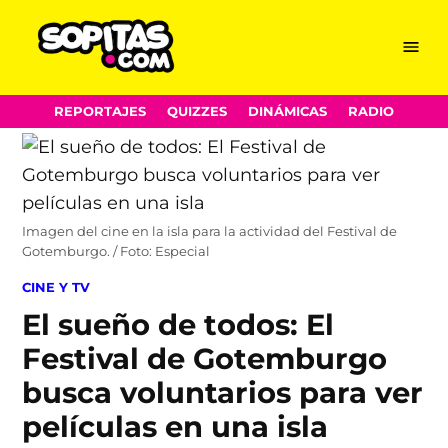
Menu
Sopitas.com
Skip
REPORTAJES
QUIZZES
DINÁMICAS
RADIO
to
content
Imagen del cine en la isla para la actividad del Festival de
Gotemburgo. / Foto: Especial
POSTED
CINE Y TV
IN
El sueño de todos: El
Festival de Gotemburgo
busca voluntarios para ver
películas en una isla