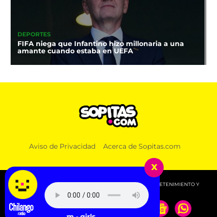
DEPORTES
FIFA niega que Infantino hizo millonaria a una
amante cuando estaba en UEFA
Aviso de Privacidad
Acerca de Sopitas.com
x
© 2026 SOPITAS.COM - MÚSICA, NOTICIAS, DEPORTES, ENTRETENIMIENTO Y
MÁS!.
2charm - girls