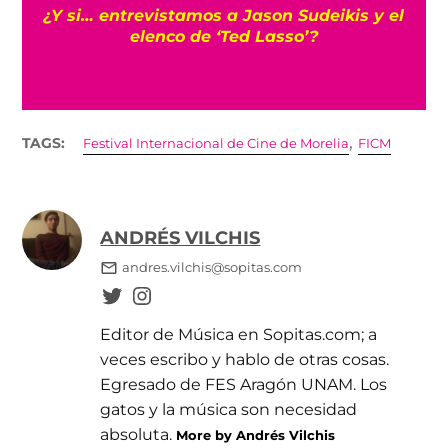
s
¿Y si… entrevistamos a Jason Sudeikis y el
elenco de ‘Ted Lasso’?
,
TAGS:
Festival Internacional de Cine de Morelia
FICM
ANDRÉS VILCHIS
andres.vilchis@sopitas.com
Editor de Música en Sopitas.com; a
veces escribo y hablo de otras cosas.
Egresado de FES Aragón UNAM. Los
gatos y la música son necesidad
absoluta.
More by Andrés Vilchis