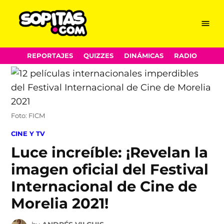
Menu
Sopitas.com
Skip
REPORTAJES
QUIZZES
DINÁMICAS
RADIO
to
content
Foto: FICM
POSTED
CINE Y TV
IN
Luce increíble: ¡Revelan la
imagen oficial del Festival
Internacional de Cine de
Morelia 2021!