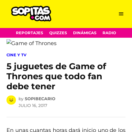
Menu
Sopitas.com
Skip
REPORTAJES
QUIZZES
DINÁMICAS
RADIO
to
content
POSTED
CINE Y TV
IN
5 juguetes de Game of
Thrones que todo fan
debe tener
by
SOPIBECARIO
JULIO 16, 2017
En unas cuantas horas dará inicio uno de los