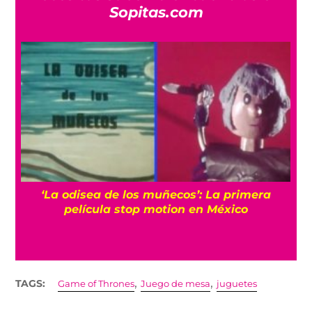
Sopitas.com
‘La odisea de los muñecos’: La primera
h
película stop motion en México
,
,
TAGS:
Game of Thrones
Juego de mesa
juguetes