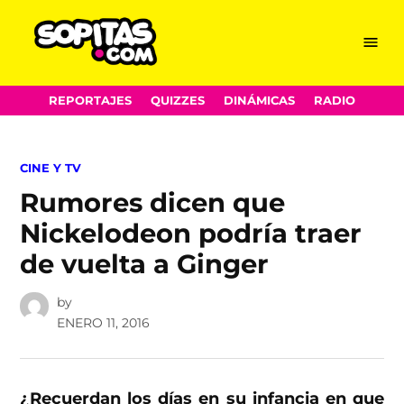
Menu
Sopitas.com
Skip
REPORTAJES
QUIZZES
DINÁMICAS
RADIO
to
content
POSTED
CINE Y TV
IN
Rumores dicen que
Nickelodeon podría traer
de vuelta a Ginger
by
ENERO 11, 2016
¿Recuerdan los días en su infancia en que