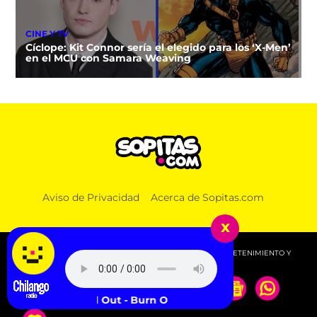
CINE Y TV
Cíclope: Kit Connor sería el elegido para los ‘X-Men’
en el MCU con Samara Weaving
Aviso de Privacidad
Acerca de Sopitas.com
x
© 2026 SOPITAS.COM - MÚSICA, NOTICIAS, DEPORTES, ENTRETENIMIENTO Y
MÁS!.
Washed Out - Burn Out Blues