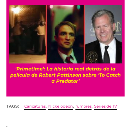
s
‘Primetime’: La historia real detrás de la
película de Robert Pattinson sobre ‘To Catch
a Predator’
,
,
,
TAGS:
Caricaturas
Nickelodeon
rumores
Series de TV