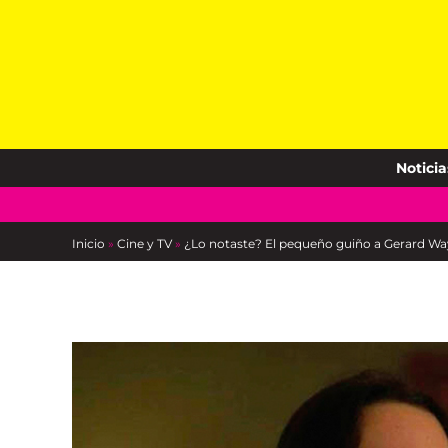
Skip
to
content
Noticia
Inicio
»
Cine y TV
»
¿Lo notaste? El pequeño guiño a Gerard W