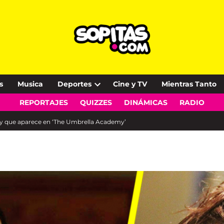
s
Musica
Deportes
Cine y TV
Mientras Tanto
Open
REPORTAJES
QUIZZES
DINÁMICAS
RADIO
dropdown
menu
ay que aparece en ‘The Umbrella Academy’