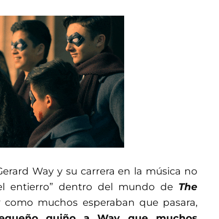
erard Way y su carrera en la música no
 el entierro” dentro del mundo de
The
y como muchos esperaban que pasara,
 pequeño guiño a Way que muchos