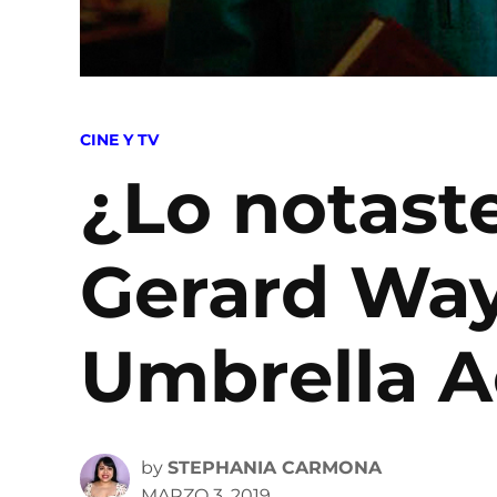
POSTED
CINE Y TV
IN
¿Lo notast
Gerard Way
Umbrella 
by
STEPHANIA CARMONA
MARZO 3, 2019