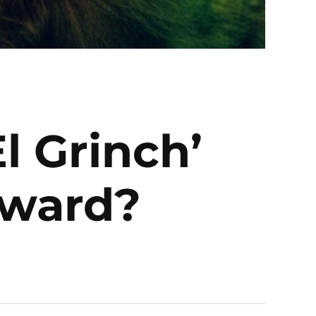
l Grinch’
oward?