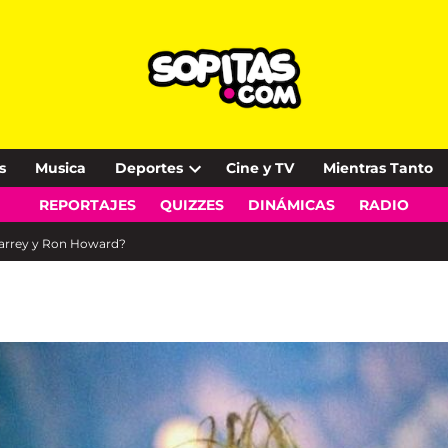
s
Musica
Deportes
Cine y TV
Mientras Tanto
Open
REPORTAJES
QUIZZES
DINÁMICAS
RADIO
dropdown
menu
 Carrey y Ron Howard?