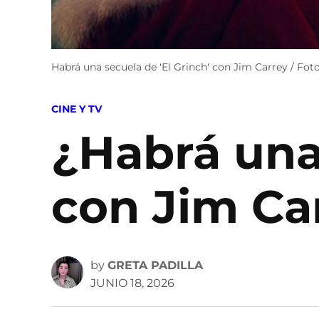
Habrá una secuela de 'El Grinch' con Jim Carrey / Fot
POSTED
CINE Y TV
IN
¿Habrá una 
con Jim Ca
by
GRETA PADILLA
JUNIO 18, 2026