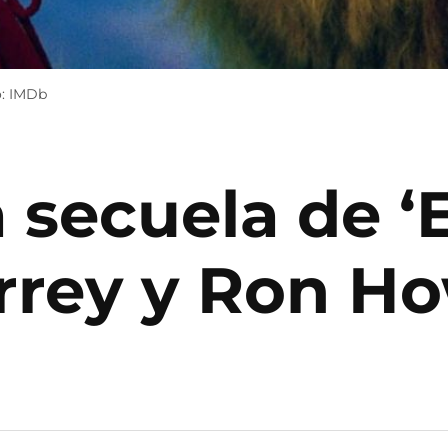
o: IMDb
secuela de ‘E
rrey y Ron H