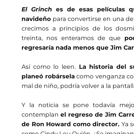
El Grinch
es de esas películas qu
navideño
para convertirse en una de
crecimos a principios de los dosmi
treinta, nos enteramos de que
po
regresaría nada menos que Jim Car
Así como lo leen.
La historia del 
planeó robársela
como venganza contr
mal de niño, podría volver a la pant
Y la noticia se pone todavía mejo
contemplan
el regreso de Jim Carr
de Ron Howard como director.
Ya 
como Cindy Lou Quién. ¿Se imaginan