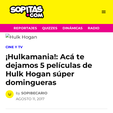
Menu
Sopitas.com
Skip
REPORTAJES
QUIZZES
DINÁMICAS
RADIO
to
content
POSTED
CINE Y TV
IN
¡Hulkamania!: Acá te
dejamos 5 películas de
Hulk Hogan súper
domingueras
by
SOPIBECARIO
AGOSTO 11, 2017