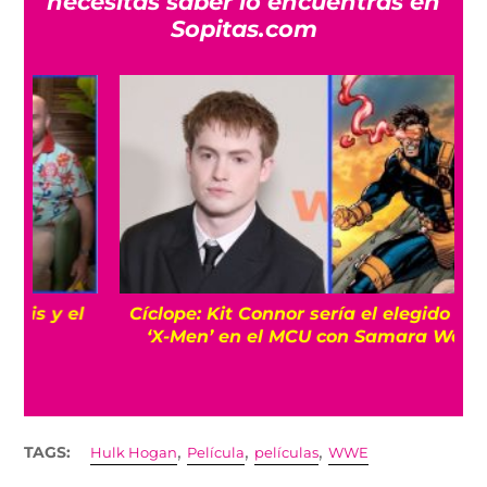
necesitas saber lo encuentras en
Sopitas.com
Cíclope: Kit Connor sería el elegido para los
‘X-Men’ en el MCU con Samara Weaving
,
,
,
TAGS:
Hulk Hogan
Película
películas
WWE