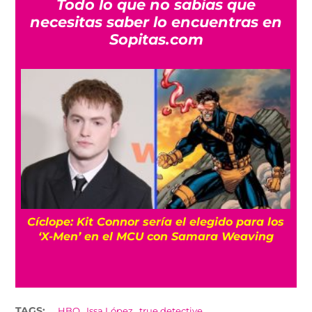
Todo lo que no sabías que
necesitas saber lo encuentras en
Sopitas.com
Cíclope: Kit Connor sería el elegido para los
‘X-Men’ en el MCU con Samara Weaving
,
,
TAGS:
HBO
Issa López
true detective