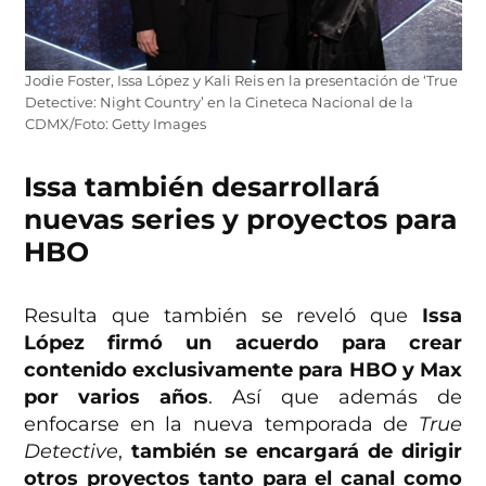
Jodie Foster, Issa López y Kali Reis en la presentación de ‘True
Detective: Night Country’ en la Cineteca Nacional de la
CDMX/Foto: Getty Images
Issa también desarrollará
nuevas series y proyectos para
HBO
Resulta que también se reveló que
Issa
López firmó un acuerdo para crear
contenido exclusivamente para HBO y Max
por varios años
. Así que además de
enfocarse en la nueva temporada de
True
Detective
,
también se encargará de dirigir
otros proyectos tanto para el canal como