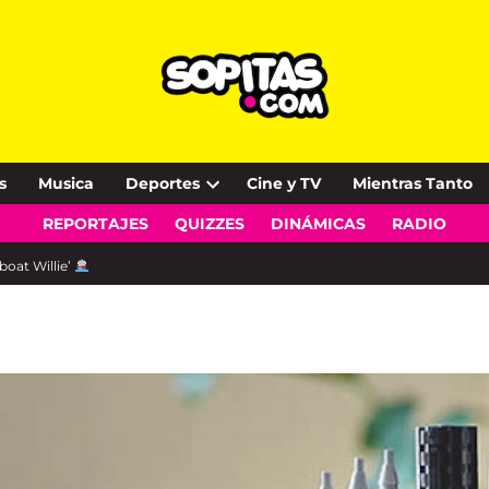
s
Musica
Deportes
Cine y TV
Mientras Tanto
Open
REPORTAJES
QUIZZES
DINÁMICAS
RADIO
dropdown
menu
boat Willie’