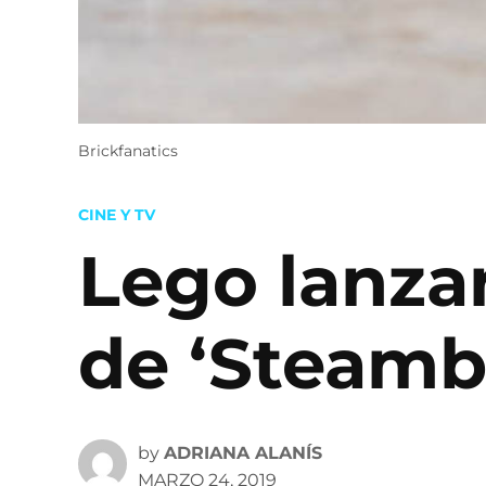
Brickfanatics
POSTED
CINE Y TV
IN
Lego lanzar
de ‘Steamb
by
ADRIANA ALANÍS
MARZO 24, 2019