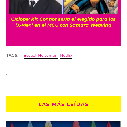
Cíclope: Kit Connor sería el elegido para los
‘X-Men’ en el MCU con Samara Weaving
,
TAGS:
BoJack Horseman
Netflix
LAS MÁS LEÍDAS