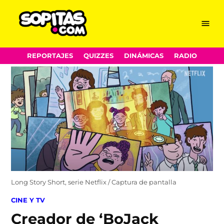
Menu
Sopitas.com
Skip
REPORTAJES
QUIZZES
DINÁMICAS
RADIO
to
content
Long Story Short, serie Netflix / Captura de pantalla
POSTED
CINE Y TV
IN
Creador de ‘BoJack