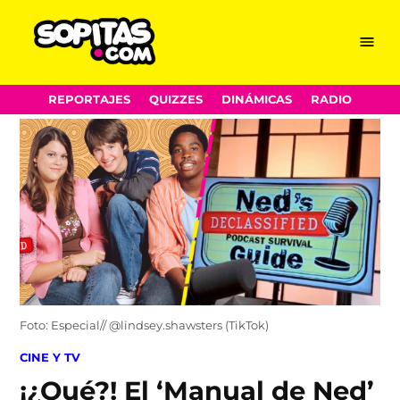
Menu
Sopitas.com
Skip
REPORTAJES
QUIZZES
DINÁMICAS
RADIO
to
content
Foto: Especial// @lindsey.shawsters (TikTok)
POSTED
CINE Y TV
IN
¡¿Qué?! El ‘Manual de Ned’