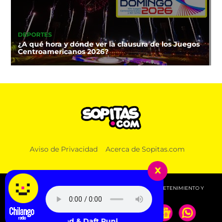
DEPORTES
¿A qué hora y dónde ver la clausura de los Juegos
Centroamericanos 2026?
Aviso de Privacidad
Acerca de Sopitas.com
x
© 2026 SOPITAS.COM - MÚSICA, NOTICIAS, DEPORTES, ENTRETENIMIENTO Y
MÁS!.
The Weeknd & Daft Punk - I Feel It Coming