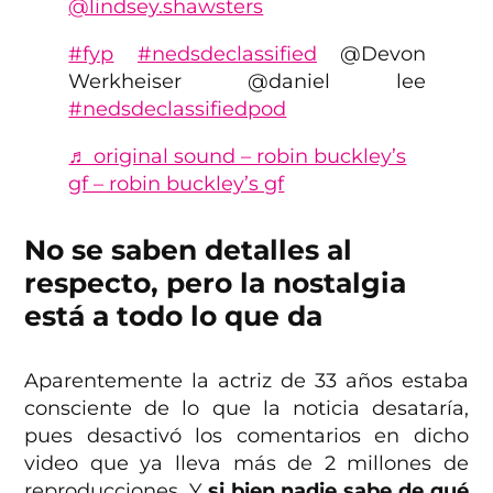
@lindsey.shawsters
#fyp
#nedsdeclassified
@Devon
Werkheiser @daniel lee
#nedsdeclassifiedpod
♬ original sound – robin buckley’s
gf – robin buckley’s gf
No se saben detalles al
respecto, pero la nostalgia
está a todo lo que da
Aparentemente la actriz de 33 años estaba
consciente de lo que la noticia desataría,
pues desactivó los comentarios en dicho
video que ya lleva más de 2 millones de
reproducciones. Y
si bien nadie sabe de qué