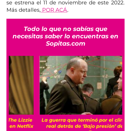
se estrena el 11 de noviembre de este 2022.
Más detalles,
POR ACÁ
.
Todo lo que no sabías que
necesitas saber lo encuentras en
Sopitas.com
e
La guerra que terminó por el clima: Historia
ix
real detrás de ‘Bajo presión’ de Brendan