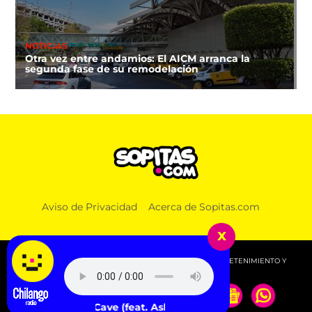
NOTICIAS
Otra vez entre andamios: El AICM arranca la
segunda fase de su remodelación
Aviso de Privacidad
Acerca de Sopitas.com
x
© 2026 SOPITAS.COM - MÚSICA, NOTICIAS, DEPORTES, ENTRETENIMIENTO Y
MÁS!.
 Puthli, Bobby Womack, Dave Jolicoeur, Jalen Ngonda and Bl