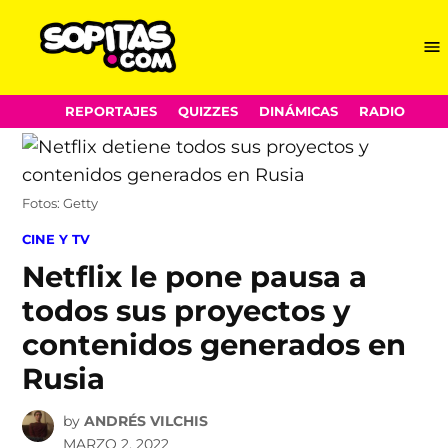
Me
Sopitas.com
Skip
REPORTAJES
QUIZZES
DINÁMICAS
RADIO
to
content
Fotos: Getty
POSTED
CINE Y TV
IN
Netflix le pone pausa a
todos sus proyectos y
contenidos generados en
Rusia
by
ANDRÉS VILCHIS
MARZO 2, 2022