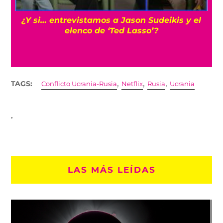
s
¿Y si… entrevistamos a Jason Sudeikis y el
elenco de ‘Ted Lasso’?
,
,
,
TAGS:
Conflicto Ucrania-Rusia
Netflix
Rusia
Ucrania
LAS MÁS LEÍDAS