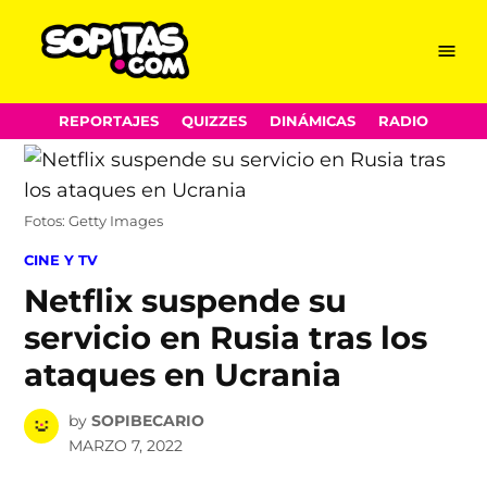
Menu
Sopitas.com
Skip
REPORTAJES
QUIZZES
DINÁMICAS
RADIO
to
content
Fotos: Getty Images
POSTED
CINE Y TV
IN
Netflix suspende su
servicio en Rusia tras los
ataques en Ucrania
by
SOPIBECARIO
MARZO 7, 2022