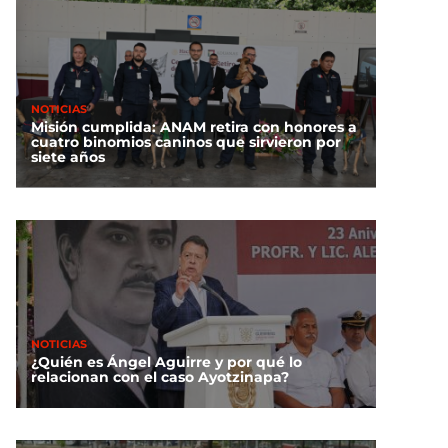
NOTICIAS
Misión cumplida: ANAM retira con honores a
cuatro binomios caninos que sirvieron por
siete años
NOTICIAS
¿Quién es Ángel Aguirre y por qué lo
relacionan con el caso Ayotzinapa?