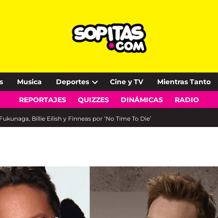
s
Musica
Deportes
Cine y TV
Mientras Tanto
Open
REPORTAJES
QUIZZES
DINÁMICAS
RADIO
dropdown
menu
Fukunaga, Billie Eilish y Finneas por ‘No Time To Die’