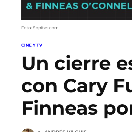
Foto: Sopitas.com
POSTED
CINE Y TV
IN
Un cierre e
con Cary Fu
Finneas por