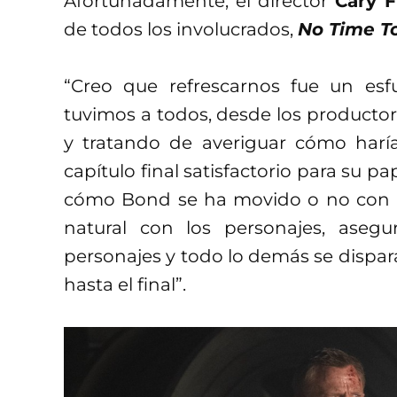
Afortunadamente, el director
Cary 
de todos los involucrados,
No Time T
“Creo que refrescarnos fue un esf
tuvimos a todos, desde los productore
y tratando de averiguar cómo harí
capítulo final satisfactorio para su pa
cómo Bond se ha movido o no con lo
natural con los personajes, aseg
personajes y todo lo demás se dispar
hasta el final”.