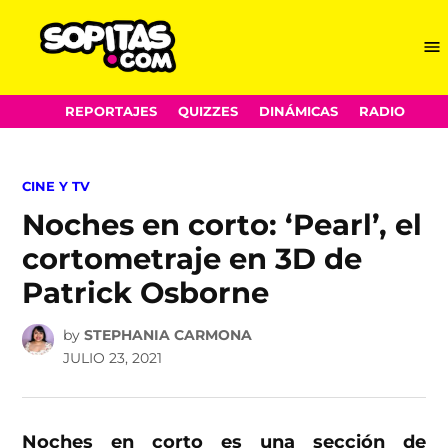
Me
Sopitas.com
Skip
REPORTAJES
QUIZZES
DINÁMICAS
RADIO
to
content
POSTED
CINE Y TV
IN
Noches en corto: ‘Pearl’, el
cortometraje en 3D de
Patrick Osborne
by
STEPHANIA CARMONA
JULIO 23, 2021
Noches en corto es una sección de