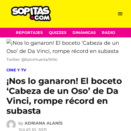
Menu
Sopitas.com
Skip
REPORTAJES
QUIZZES
DINÁMICAS
RADIO
to
content
Twitter: @SalviHuerta/Wiki
POSTED
CINE Y TV
IN
¡Nos lo ganaron! El boceto
‘Cabeza de un Oso’ de Da
Vinci, rompe récord en
subasta
by
ADRIANA ALANÍS
JULIO 10, 2021