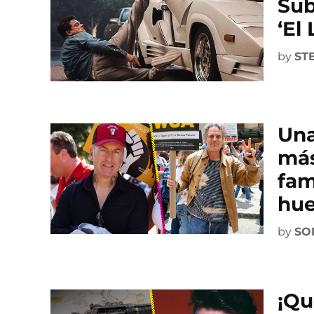
Sub
‘El
by
ST
Una
más
fam
hue
by
SO
¡Qu