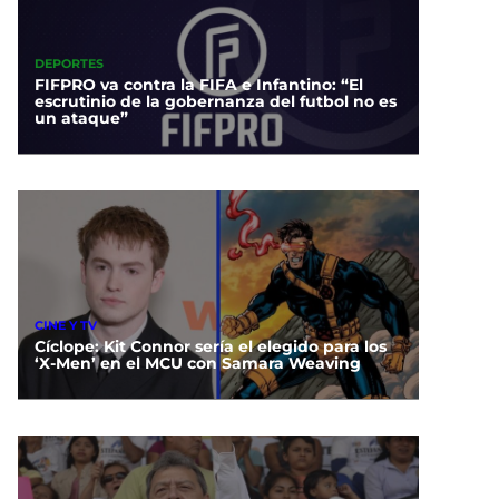
DEPORTES
FIFPRO va contra la FIFA e Infantino: “El
escrutinio de la gobernanza del futbol no es
un ataque”
CINE Y TV
Cíclope: Kit Connor sería el elegido para los
‘X-Men’ en el MCU con Samara Weaving