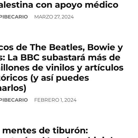
alestina con apoyo médico
PIBECARIO
MARZO 27, 2024
cos de The Beatles, Bowie y
: La BBC subastará más de
illones de vinilos y artículos
tóricos (y así puedes
arlos)
PIBECARIO
FEBRERO 1, 2024
 mentes de tiburón: