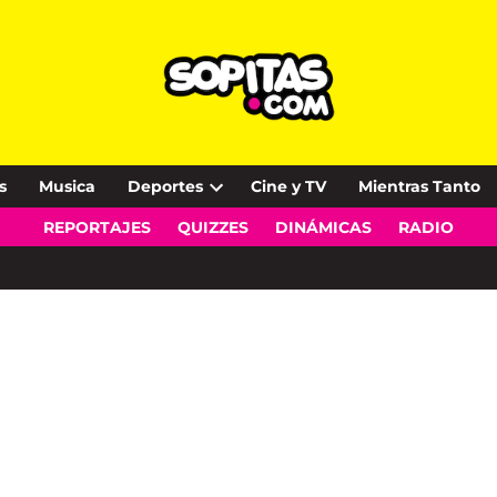
s
Musica
Deportes
Cine y TV
Mientras Tanto
Open
REPORTAJES
QUIZZES
DINÁMICAS
RADIO
dropdown
menu