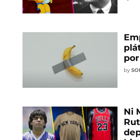
Emp
plá
por
by
SO
Ni 
Rut
dep