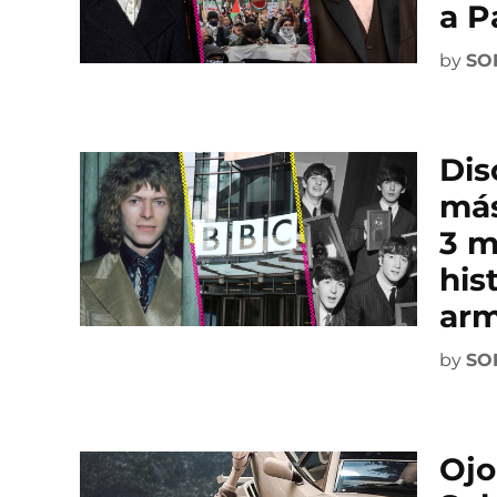
a P
by
SO
Dis
más
3 m
his
arm
by
SO
Ojo