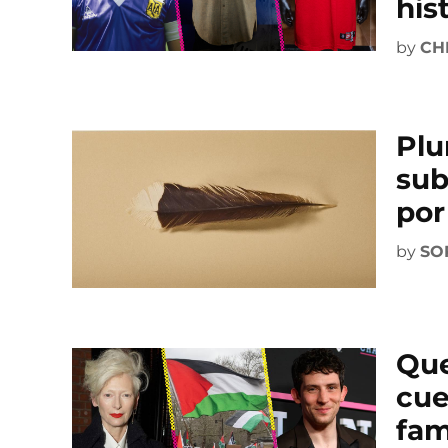
his
by
CH
Plu
sub
por
by
SO
Que
cue
fam